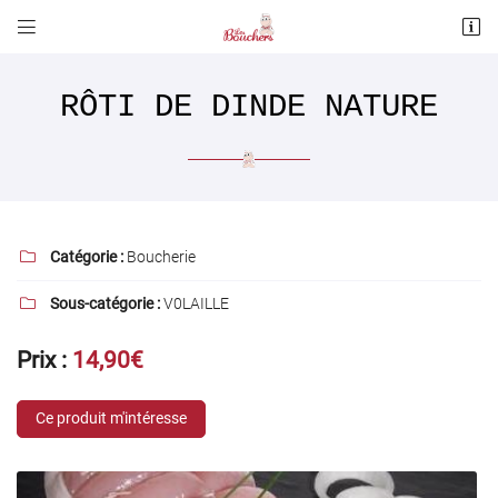


Rue Paul Langevin
37170 Chambray-les-Tours
02 47 28 20 38
RÔTI DE DINDE NATURE
Catégorie :
Boucherie

Sous-catégorie :
V0LAILLE

Adresse email de réception

Prix :
14,90€
Recopier le code ci-contre

Ce produit m'intéresse
Rafraîchir le captcha
