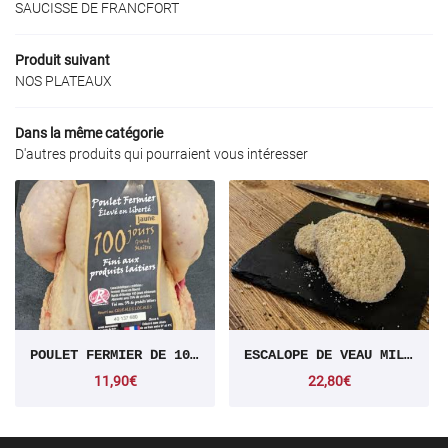
SAUCISSE DE FRANCFORT
TRAITEUR
Produit suivant
NOS PRODUITS
NOS PLATEAUX
Rejoignez-nous :
AVIS
Dans la même catégorie
D'autres produits qui pourraient vous intéresser
ACTUALITÉS
Restez informés
CONTACT
Inscription Newsle
POULET FERMIER DE 100 JOURS
ESCALOPE DE VEAU MILANAISE
11,90€
22,80€