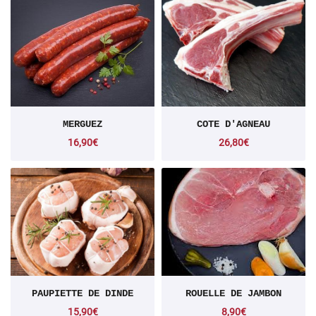
En cochant cette case, vous consentez à recevoir nos propositions commerciales à
l'adresse email indiqué ci-dessus. Vous pouvez vous désinscrire à tout moment en
utilisant
le formulaire de désinscription
.
Inscription
MERGUEZ
COTE D'AGNEAU
16,90€
26,80€
PAUPIETTE DE DINDE
ROUELLE DE JAMBON
15,90€
8,90€