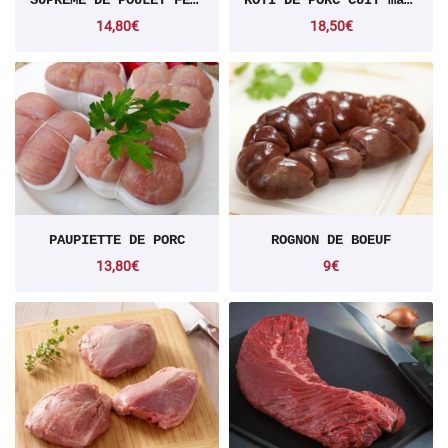
SUPREME DE POULET FERMIER
ROTI DE PORC CUIT maison
14,80€
18,50€
PAUPIETTE DE PORC
ROGNON DE BOEUF
13,80€
9€