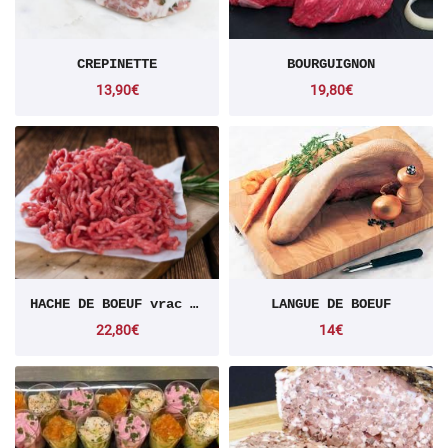
CREPINETTE
BOURGUIGNON
13,90€
19,80€
HACHE DE BOEUF vrac ou steak
LANGUE DE BOEUF
22,80€
14€