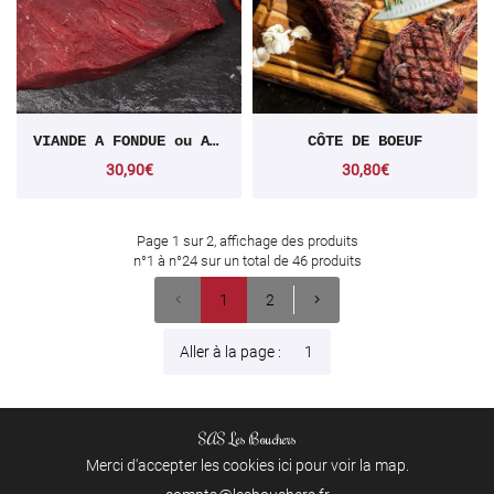
VIANDE A FONDUE ou A PIERRADE
CÔTE DE BOEUF
30,90€
30,80€
Page 1 sur 2,
affichage des produits
n°1 à n°24 sur un total de 46
produits
1
2
Aller à la page :
SAS Les Bouchers
Merci d'accepter les cookies
ici
pour voir la map.