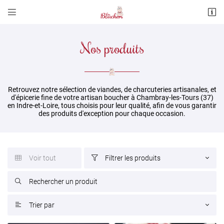


Rue Paul Langevin
37170 Chambray-les-Tours
Nos produits
02 47 28 20 38
Retrouvez notre sélection de viandes, de charcuteries artisanales, et
d'épicerie fine de votre artisan boucher à Chambray-les-Tours (37)
en Indre-et-Loire, tous choisis pour leur qualité, afin de vous garantir
des produits d'exception pour chaque occasion.
Adresse email de réception

Voir tout
Filtrer les produits



Recopier le code ci-contre

Rafraîchir le captcha

Trier par
