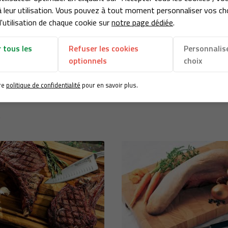
 leur utilisation. Vous pouvez à tout moment personnaliser vos ch
'utilisation de chaque cookie sur
notre page dédiée
.
 tous les
Refuser les cookies
Personnalis
Produit précédent
optionnels
choix
CREPINETTE
re
politique de confidentialité
pour en savoir plus.