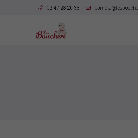
02 47 28 20 38
Rue Paul Langevin
37170 Chambray-les-Tours
02 47 28 20 38
Adresse email de réception
