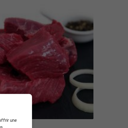
offrir une
us