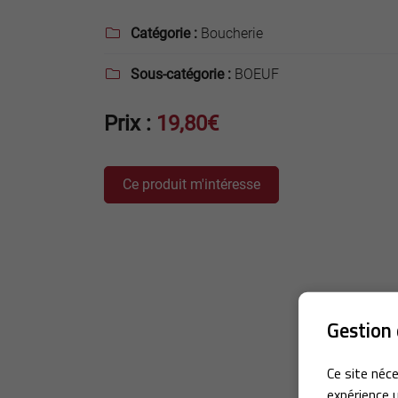
Recopier le code ci-contre

Catégorie :
Boucherie

Rafraîchir le captcha

Sous-catégorie :
BOEUF

En cochant cette case, vous consentez à recevoir nos propositions commer
l'adresse email indiqué ci-dessus. Vous pouvez vous désinscrire à tout mo
Prix :
19,80€
utilisant
le formulaire de désinscription
.
Inscription
Ce produit m'intéresse
Gestion 
Ce site néce
expérience u