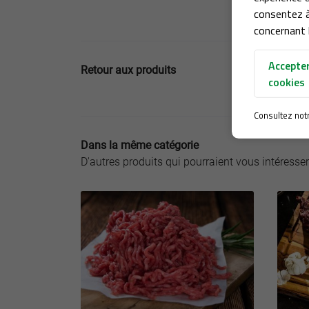
consentez à
concernant l
Accepter
Retour aux produits
cookies
Consultez not
Dans la même catégorie
D'autres produits qui pourraient vous intéresser