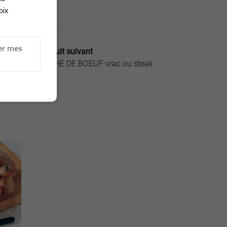
oix
er mes
Produit suivant
HACHE DE BOEUF vrac ou steak